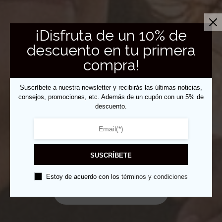
¡Disfruta de un 10% de
descuento en tu primera
compra!
Promovemos la moda
Suscríbete a nuestra newsletter y recibirás las últimas noticias,
sostenible
consejos, promociones, etc. Además de un cupón con un 5% de
descuento.
Materiales
reciclados
SUSCRÍBETE
Estoy de acuerdo con los
términos y condiciones
Sudaderas sostenibles